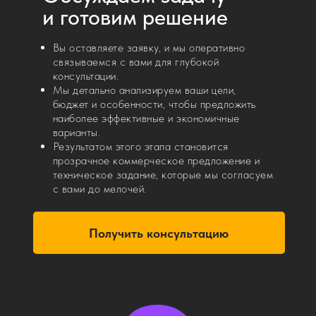
и готовим решение
Вы оставляете заявку, и мы оперативно
связываемся с вами для глубокой
Комплексность
консультации.
Мы детально анализируем ваши цели,
Полный цикл услуг —
бюджет и особенности, чтобы предложить
наиболее эффективные и экономичные
от идеи до реализации
варианты.
и сопровождения.
Результатом этого этапа становится
прозрачное коммерческое предложение и
техническое задание, которые мы согласуем
с вами до мелочей.
Получить консультацию
Опыт
Большой опыт работы с