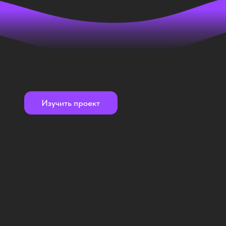
Изучить проект
Как ваши идеи
воплощаются в реальность
вместе с командой
SM-Production