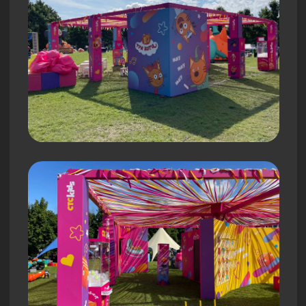
INVEST BATTLE
Уникальные конструкции от нашей
команды.
Компания SM Production
реализовала масштабный проект по
оформлению площадки для
мероприятия Invest Battle, которое
прошло в инновационном центре
Сколково.
Для Invest Battle был сконструирован
и установлен уникальный подиум-
многоугольник высотой 20 см и
диаметром 6 метров, яркая фотозона
и доп. оформление.