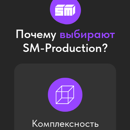
крупными и сложными
проектами
по оформлению
и брендированию.
Качество
Гарантии качества и
индивидуальный подход
на каждом этапе.