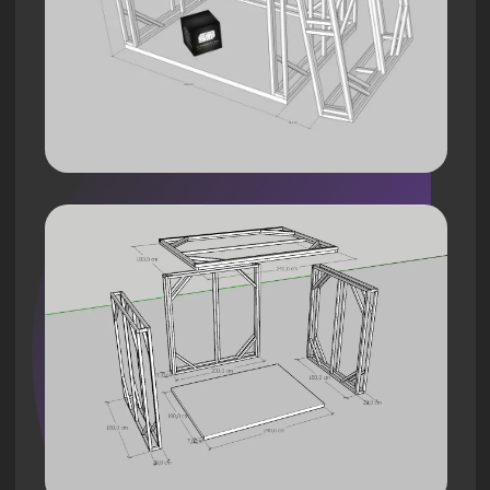
Уличный стенд CTC
Проект для фестиваля VK FEST 2025
совместно с агентством
LMND
.
На стенде были организованы
разнообразные интерактивные зоны
и активности для детей и родителей
— творческие мастер-классы,
фотозоны с героями мультфильмов,
игровые пространства и зоны для
отдыха.
Монтаж стенда был выполнен в
сжатые сроки, что позволило клиенту
максимально эффективно
использовать время подготовки к