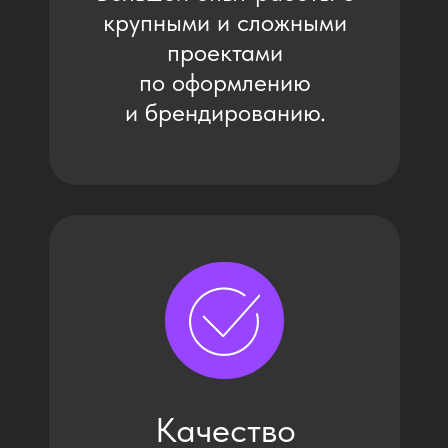
Как мы
создаём
наши проекты:
Яндекс Лавка
Проект для подразделения Яндекса
Один из ярких новогодних проектов
SM — создание тематических
конструкций "ПОДАРОК" для
упаковки подарков в торговых
центрах в 6 городах России.
От Новосибирска до
Тулы.Конструкции были установлены
в одно время на различных
площадках торгово-развлекательных
и бизнес центров.