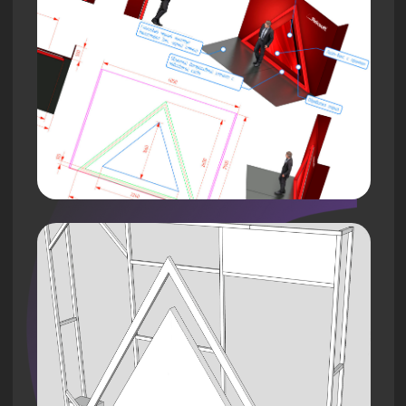
Смотреть портфолио полностью
95% заказчиков
становятся
постоянными
Мы предоставляем выгодные условия
сотрудничества для EVENT-агентств и
постоянных клиентов: