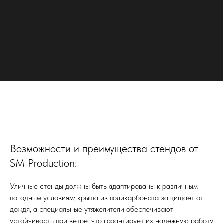
Возможности и преимущества стендов от
Остались вопросы?
SM Production:
Уличные стенды должны быть адаптированы к различным
Свяжитесь с нами и получите
погодным условиям: крыша из поликарбоната защищает от
профессиональную консультацию:
дождя, а специальные утяжелители обеспечивают
8-495-799-00-19
устойчивость при ветре, что гарантирует их надежную работу