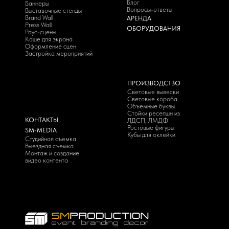
Блог
Баннеры
Вопросы-ответы
Выставочные стенды
Brand Wall
АРЕНДА
Press Wall
ОБОРУДОВАНИЯ
Раус-сцены
Каше для экрана
Оформление сцен
Застройка мероприятий
ПРОИЗВОДСТВО
Световые вывески
Световые короба
Объемные буквы
Стойки ресепшн из
КОНТАКТЫ
ЛДСП, ЛМДФ
Ростовые фигуры
SM-MEDIA
Кубы для оклейки
Студийная съемка
Выездная съемка
Монтаж и создание
видео контента